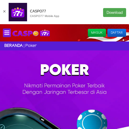
×
CASPO77
Download
CASPO77 Mobile App
MASUK
DAFTAR
Poker
BERANDA