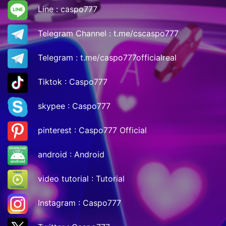
Line : caspo777
Telegram Channel : t.me/cscaspo777
Telegram : t.me/caspo777officialreal
Tiktok : Caspo777
skypee : Caspo777
pinterest : Caspo777 Official
android : Android
video tutorial : Tutorial
Instagram : Caspo777