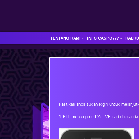
TENTANG KAMI
INFO CASPO777
KALKU
Pastikan anda sudah login untuk melanjut
1. Pilih menu game IDNLIVE pada berand